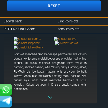
RESET
Jadwal bank
Link Koinslots
RTP Live Slot Gacor
zona-koinslots
Koinslot menghadirkan beberapa permainan live casino
dengan kerjasama melalui beberapa provider judi online
terbaik di dunia, misalnya pragmatic play, evolution
gaming, sbobet casino, WM Casino, Sexy Gaming, eBet,
PlayTech, dan berbagai macam jenis provider terbaik
lainnya. Anda bisa melalukan betting mulai dari Rp 5rb
rupiah saja untuk dapat mencoba bermain di situs
koinslot. Cukup gunakan 1 ID saja untuk semua jenis
permainan.